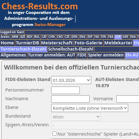
Logged on: Gast
Arabic
ARM
AZE
BIH
BUL
CAT
CHN
CRO
CZE
DEN
ENG
ESP
FAI
FIN
FRA
GER
GRE
INA
I
Home
TurnierDB
Meisterschaft
Foto-Galerie
Meldekartei
El
Turnierschach-Elozahl
Schnellschach-Elozahl
Allgemeines
Turnier anmelden: AUT
FIDE
Spieler anmelden
Elo AU
Willkommen bei den offiziellen Turnierscha
FIDE-Elolisten Stand
AUT-Elolisten Stand
10.879
Personennummer
Nachname
Vorname
Ebene
Bundesland
Spgem./Kreis/Verein
Nur "österreichische" Spieler (Land=A