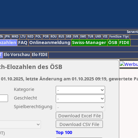
Servert
TA
JPN
MKD
LTU
NED
POL
POR
ROU
RUS
SRB
SVK
SWE
TUR
UKR
VIE
FontSize:11pt
ozahlen
FAQ
Onlineanmeldung
Swiss-Manager
ÖSB
FIDE
T
Elo Vorschau
Elo FIDE
ch-Elozahlen des ÖSB
 01.10.2025, letzte Änderung am 01.10.2025 09:19, gewertete P
Kategorie
Geschlecht
Spielberechtigung
Top 100
UT)