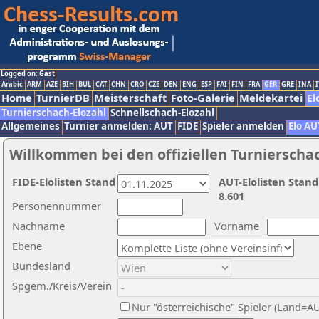
Logged on: Gast
Arabic
ARM
AZE
BIH
BUL
CAT
CHN
CRO
CZE
DEN
ENG
ESP
FAI
FIN
FRA
GER
GRE
INA
I
Home
TurnierDB
Meisterschaft
Foto-Galerie
Meldekartei
El
Turnierschach-Elozahl
Schnellschach-Elozahl
Allgemeines
Turnier anmelden: AUT
FIDE
Spieler anmelden
Elo AU
Willkommen bei den offiziellen Turnierscha
FIDE-Elolisten Stand
AUT-Elolisten Stand
8.601
Personennummer
Nachname
Vorname
Ebene
Bundesland
Spgem./Kreis/Verein
Nur "österreichische" Spieler (Land=A