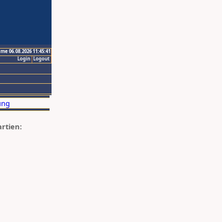
ime 06.08.2026 11:45:41
Login
Logout
artien: