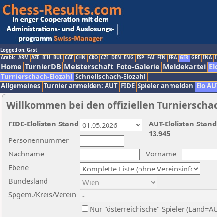
Logged on: Gast
Arabic
ARM
AZE
BIH
BUL
CAT
CHN
CRO
CZE
DEN
ENG
ESP
FAI
FIN
FRA
GER
GRE
INA
I
Home
TurnierDB
Meisterschaft
Foto-Galerie
Meldekartei
El
Turnierschach-Elozahl
Schnellschach-Elozahl
Allgemeines
Turnier anmelden: AUT
FIDE
Spieler anmelden
Elo AU
Willkommen bei den offiziellen Turnierscha
FIDE-Elolisten Stand
AUT-Elolisten Stand
13.945
Personennummer
Nachname
Vorname
Ebene
Bundesland
Spgem./Kreis/Verein
Nur "österreichische" Spieler (Land=A