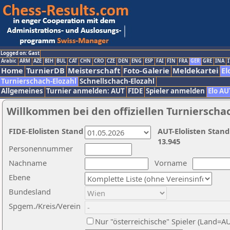
Logged on: Gast
Arabic
ARM
AZE
BIH
BUL
CAT
CHN
CRO
CZE
DEN
ENG
ESP
FAI
FIN
FRA
GER
GRE
INA
I
Home
TurnierDB
Meisterschaft
Foto-Galerie
Meldekartei
El
Turnierschach-Elozahl
Schnellschach-Elozahl
Allgemeines
Turnier anmelden: AUT
FIDE
Spieler anmelden
Elo AU
Willkommen bei den offiziellen Turnierscha
FIDE-Elolisten Stand
AUT-Elolisten Stand
13.945
Personennummer
Nachname
Vorname
Ebene
Bundesland
Spgem./Kreis/Verein
Nur "österreichische" Spieler (Land=A