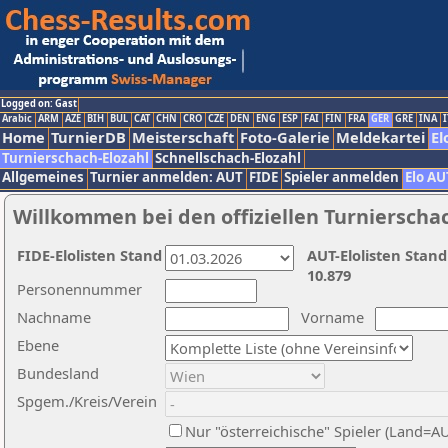
Logged on: Gast
Arabic
ARM
AZE
BIH
BUL
CAT
CHN
CRO
CZE
DEN
ENG
ESP
FAI
FIN
FRA
GER
GRE
INA
I
Home
TurnierDB
Meisterschaft
Foto-Galerie
Meldekartei
El
Turnierschach-Elozahl
Schnellschach-Elozahl
Allgemeines
Turnier anmelden: AUT
FIDE
Spieler anmelden
Elo AU
Willkommen bei den offiziellen Turnierscha
FIDE-Elolisten Stand
AUT-Elolisten Stand
10.879
Personennummer
Nachname
Vorname
Ebene
Bundesland
Spgem./Kreis/Verein
Nur "österreichische" Spieler (Land=A