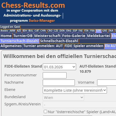
Logged on: Gast
Arabic
ARM
AZE
BIH
BUL
CAT
CHN
CRO
CZE
DEN
ENG
ESP
FAI
FIN
FRA
GER
GRE
INA
I
Home
TurnierDB
Meisterschaft
Foto-Galerie
Meldekartei
El
Turnierschach-Elozahl
Schnellschach-Elozahl
Allgemeines
Turnier anmelden: AUT
FIDE
Spieler anmelden
Elo AU
Willkommen bei den offiziellen Turnierscha
FIDE-Elolisten Stand
AUT-Elolisten Stand
10.879
Personennummer
Nachname
Vorname
Ebene
Bundesland
Spgem./Kreis/Verein
Nur "österreichische" Spieler (Land=A