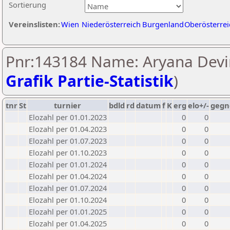
Sortierung
Vereinslisten:
Wien
Niederösterreich
Burgenland
Oberösterrei
Pnr:143184 Name: Aryana Devi
Grafik Partie-Statistik
)
tnr
St
turnier
bdld
rd
datum
f
K
erg
elo+/-
gegn
Elozahl per 01.01.2023
0
0
Elozahl per 01.04.2023
0
0
Elozahl per 01.07.2023
0
0
Elozahl per 01.10.2023
0
0
Elozahl per 01.01.2024
0
0
Elozahl per 01.04.2024
0
0
Elozahl per 01.07.2024
0
0
Elozahl per 01.10.2024
0
0
Elozahl per 01.01.2025
0
0
Elozahl per 01.04.2025
0
0