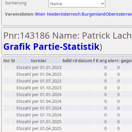
Sortierung
Vereinslisten:
Wien
Niederösterreich
Burgenland
Oberösterrei
Pnr:143186 Name: Patrick Lach
Grafik Partie-Statistik
)
tnr
St
turnier
bdld
rd
datum
f
K
erg
elo+/-
gegn
Elozahl per 01.01.2023
0
0
Elozahl per 01.04.2023
0
0
Elozahl per 01.07.2023
0
0
Elozahl per 01.10.2023
0
0
Elozahl per 01.01.2024
0
0
Elozahl per 01.04.2024
0
0
Elozahl per 01.07.2024
0
0
Elozahl per 01.10.2024
0
0
Elozahl per 01.01.2025
0
0
Elozahl per 01.04.2025
0
0