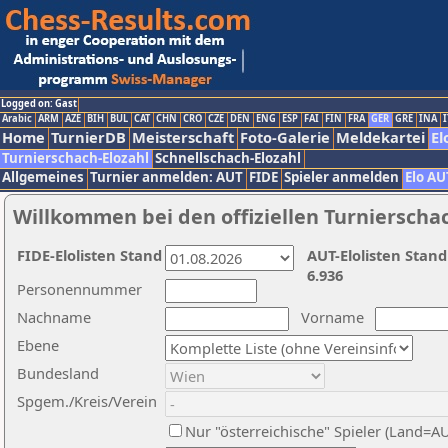
Logged on: Gast
Arabic
ARM
AZE
BIH
BUL
CAT
CHN
CRO
CZE
DEN
ENG
ESP
FAI
FIN
FRA
GER
GRE
INA
I
Home
TurnierDB
Meisterschaft
Foto-Galerie
Meldekartei
El
Turnierschach-Elozahl
Schnellschach-Elozahl
Allgemeines
Turnier anmelden: AUT
FIDE
Spieler anmelden
Elo AU
Willkommen bei den offiziellen Turnierscha
FIDE-Elolisten Stand
AUT-Elolisten Stand
6.936
Personennummer
Nachname
Vorname
Ebene
Bundesland
Spgem./Kreis/Verein
Nur "österreichische" Spieler (Land=A