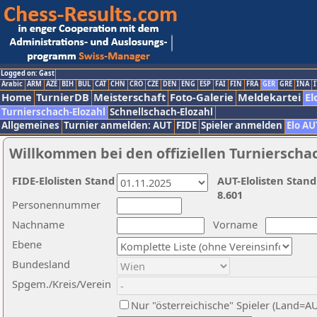
Logged on: Gast
Arabic
ARM
AZE
BIH
BUL
CAT
CHN
CRO
CZE
DEN
ENG
ESP
FAI
FIN
FRA
GER
GRE
INA
I
Home
TurnierDB
Meisterschaft
Foto-Galerie
Meldekartei
El
Turnierschach-Elozahl
Schnellschach-Elozahl
Allgemeines
Turnier anmelden: AUT
FIDE
Spieler anmelden
Elo AU
Willkommen bei den offiziellen Turnierscha
FIDE-Elolisten Stand
AUT-Elolisten Stand
8.601
Personennummer
Nachname
Vorname
Ebene
Bundesland
Spgem./Kreis/Verein
Nur "österreichische" Spieler (Land=A