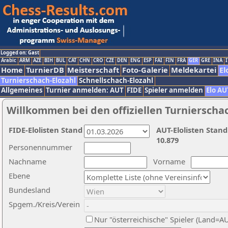
Logged on: Gast
Arabic
ARM
AZE
BIH
BUL
CAT
CHN
CRO
CZE
DEN
ENG
ESP
FAI
FIN
FRA
GER
GRE
INA
I
Home
TurnierDB
Meisterschaft
Foto-Galerie
Meldekartei
El
Turnierschach-Elozahl
Schnellschach-Elozahl
Allgemeines
Turnier anmelden: AUT
FIDE
Spieler anmelden
Elo AU
Willkommen bei den offiziellen Turnierscha
FIDE-Elolisten Stand
AUT-Elolisten Stand
10.879
Personennummer
Nachname
Vorname
Ebene
Bundesland
Spgem./Kreis/Verein
Nur "österreichische" Spieler (Land=A