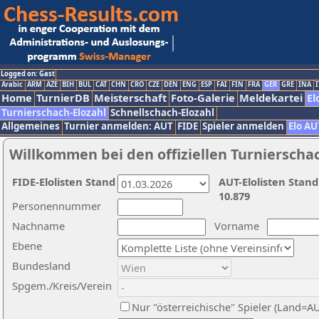
Logged on: Gast
Arabic
ARM
AZE
BIH
BUL
CAT
CHN
CRO
CZE
DEN
ENG
ESP
FAI
FIN
FRA
GER
GRE
INA
I
Home
TurnierDB
Meisterschaft
Foto-Galerie
Meldekartei
El
Turnierschach-Elozahl
Schnellschach-Elozahl
Allgemeines
Turnier anmelden: AUT
FIDE
Spieler anmelden
Elo AU
Willkommen bei den offiziellen Turnierscha
FIDE-Elolisten Stand
AUT-Elolisten Stand
10.879
Personennummer
Nachname
Vorname
Ebene
Bundesland
Spgem./Kreis/Verein
Nur "österreichische" Spieler (Land=A