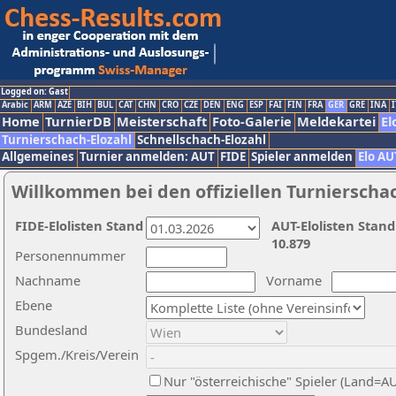
Logged on: Gast
Arabic
ARM
AZE
BIH
BUL
CAT
CHN
CRO
CZE
DEN
ENG
ESP
FAI
FIN
FRA
GER
GRE
INA
I
Home
TurnierDB
Meisterschaft
Foto-Galerie
Meldekartei
El
Turnierschach-Elozahl
Schnellschach-Elozahl
Allgemeines
Turnier anmelden: AUT
FIDE
Spieler anmelden
Elo AU
Willkommen bei den offiziellen Turnierscha
FIDE-Elolisten Stand
AUT-Elolisten Stand
10.879
Personennummer
Nachname
Vorname
Ebene
Bundesland
Spgem./Kreis/Verein
Nur "österreichische" Spieler (Land=A