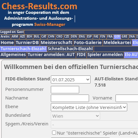
Logged on: Gast
Arabic
ARM
AZE
BIH
BUL
CAT
CHN
CRO
CZE
DEN
ENG
ESP
FAI
FIN
FRA
GER
GRE
INA
I
Home
TurnierDB
Meisterschaft
Foto-Galerie
Meldekartei
El
Turnierschach-Elozahl
Schnellschach-Elozahl
Allgemeines
Turnier anmelden: AUT
FIDE
Spieler anmelden
Elo AU
Willkommen bei den offiziellen Turnierscha
FIDE-Elolisten Stand
AUT-Elolisten Stand
7.518
Personennummer
Nachname
Vorname
Ebene
Bundesland
Spgem./Kreis/Verein
Nur "österreichische" Spieler (Land=A