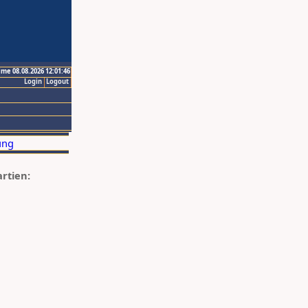
ime 08.08.2026 12:01:46
Login
Logout
artien: