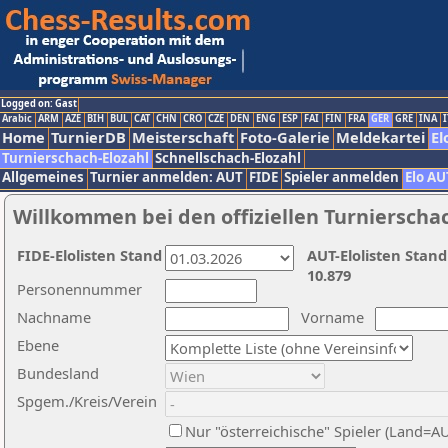
Logged on: Gast
Arabic
ARM
AZE
BIH
BUL
CAT
CHN
CRO
CZE
DEN
ENG
ESP
FAI
FIN
FRA
GER
GRE
INA
I
Home
TurnierDB
Meisterschaft
Foto-Galerie
Meldekartei
El
Turnierschach-Elozahl
Schnellschach-Elozahl
Allgemeines
Turnier anmelden: AUT
FIDE
Spieler anmelden
Elo AU
Willkommen bei den offiziellen Turnierscha
FIDE-Elolisten Stand
AUT-Elolisten Stand
10.879
Personennummer
Nachname
Vorname
Ebene
Bundesland
Spgem./Kreis/Verein
Nur "österreichische" Spieler (Land=A