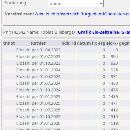
Sortierung
Vereinslisten:
Wien
Niederösterreich
Burgenland
Oberösterrei
Pnr:143542 Name: Tobias Blieberger (
Grafik Elo-Zeitreihe
,
Graf
tnr
St
turnier
bdld
rd
datum
f
K
erg
elo+/-
gegn
Elozahl per 01.04.2023
0
0
Elozahl per 01.07.2023
0
994
Elozahl per 01.10.2023
0
920
Elozahl per 01.01.2024
0
925
Elozahl per 01.04.2024
0
931
Elozahl per 01.07.2024
0
1430
Elozahl per 01.10.2024
0
1476
Elozahl per 01.01.2025
0
1486
Elozahl per 01.04.2025
0
1471
Elozahl per 01.07.2025
0
1412
Elozahl per 01.10.2025
0
1519
Elozahl per 01.01.2026
0
1519
Elozahl per 01.04.2026
0
1612