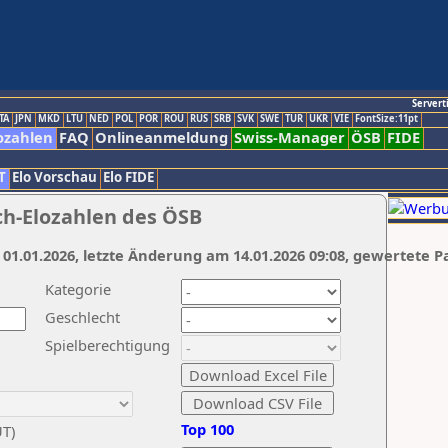
Servert
TA
JPN
MKD
LTU
NED
POL
POR
ROU
RUS
SRB
SVK
SWE
TUR
UKR
VIE
FontSize:11pt
ozahlen
FAQ
Onlineanmeldung
Swiss-Manager
ÖSB
FIDE
T
Elo Vorschau
Elo FIDE
ch-Elozahlen des ÖSB
 01.01.2026, letzte Änderung am 14.01.2026 09:08, gewertete P
Kategorie
Geschlecht
Spielberechtigung
Top 100
UT)