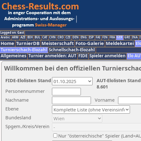
Logged on: Gast
Arabic
ARM
AZE
BIH
BUL
CAT
CHN
CRO
CZE
DEN
ENG
ESP
FAI
FIN
FRA
GER
GRE
INA
I
Home
TurnierDB
Meisterschaft
Foto-Galerie
Meldekartei
El
Turnierschach-Elozahl
Schnellschach-Elozahl
Allgemeines
Turnier anmelden: AUT
FIDE
Spieler anmelden
Elo AU
Willkommen bei den offiziellen Turnierscha
FIDE-Elolisten Stand
AUT-Elolisten Stand
8.601
Personennummer
Nachname
Vorname
Ebene
Bundesland
Spgem./Kreis/Verein
Nur "österreichische" Spieler (Land=A