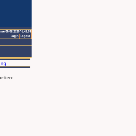
ime 06.08.2026 16:43:01
Login
Logout
artien: