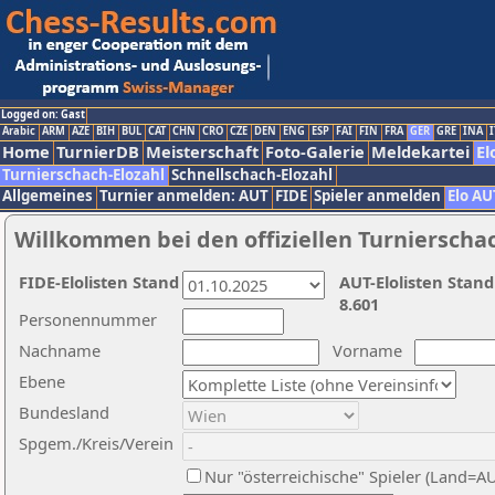
Logged on: Gast
Arabic
ARM
AZE
BIH
BUL
CAT
CHN
CRO
CZE
DEN
ENG
ESP
FAI
FIN
FRA
GER
GRE
INA
I
Home
TurnierDB
Meisterschaft
Foto-Galerie
Meldekartei
El
Turnierschach-Elozahl
Schnellschach-Elozahl
Allgemeines
Turnier anmelden: AUT
FIDE
Spieler anmelden
Elo AU
Willkommen bei den offiziellen Turnierscha
FIDE-Elolisten Stand
AUT-Elolisten Stand
8.601
Personennummer
Nachname
Vorname
Ebene
Bundesland
Spgem./Kreis/Verein
Nur "österreichische" Spieler (Land=A