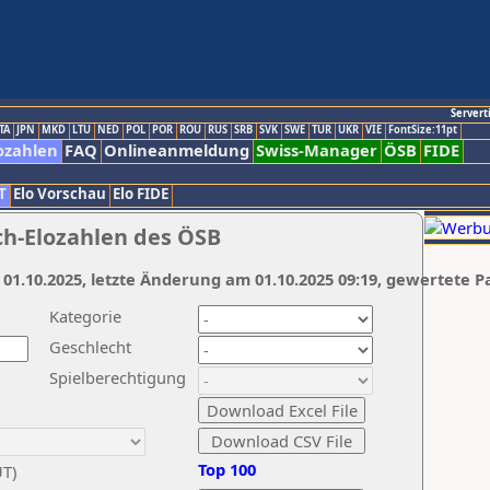
Servert
TA
JPN
MKD
LTU
NED
POL
POR
ROU
RUS
SRB
SVK
SWE
TUR
UKR
VIE
FontSize:11pt
ozahlen
FAQ
Onlineanmeldung
Swiss-Manager
ÖSB
FIDE
T
Elo Vorschau
Elo FIDE
ch-Elozahlen des ÖSB
 01.10.2025, letzte Änderung am 01.10.2025 09:19, gewertete P
Kategorie
Geschlecht
Spielberechtigung
Top 100
UT)