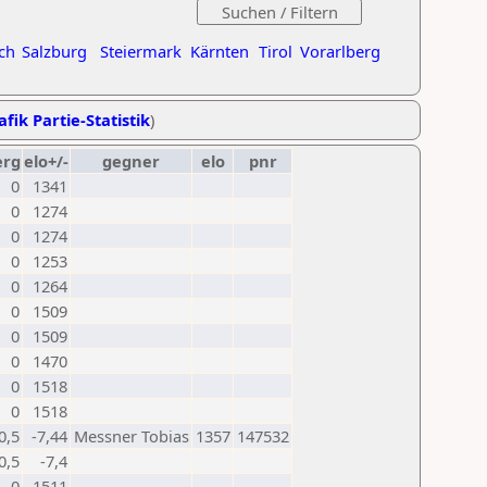
ch
Salzburg
Steiermark
Kärnten
Tirol
Vorarlberg
afik Partie-Statistik
)
erg
elo+/-
gegner
elo
pnr
0
1341
0
1274
0
1274
0
1253
0
1264
0
1509
0
1509
0
1470
0
1518
0
1518
0,5
-7,44
Messner Tobias
1357
147532
0,5
-7,4
0
1511