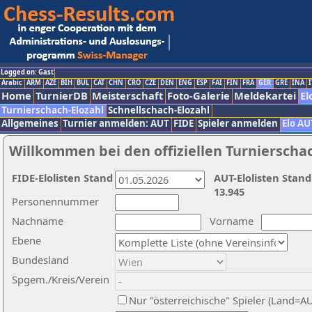
Logged on: Gast
Arabic
ARM
AZE
BIH
BUL
CAT
CHN
CRO
CZE
DEN
ENG
ESP
FAI
FIN
FRA
GER
GRE
INA
I
Home
TurnierDB
Meisterschaft
Foto-Galerie
Meldekartei
El
Turnierschach-Elozahl
Schnellschach-Elozahl
Allgemeines
Turnier anmelden: AUT
FIDE
Spieler anmelden
Elo AU
Willkommen bei den offiziellen Turnierscha
FIDE-Elolisten Stand
AUT-Elolisten Stand
13.945
Personennummer
Nachname
Vorname
Ebene
Bundesland
Spgem./Kreis/Verein
Nur "österreichische" Spieler (Land=A