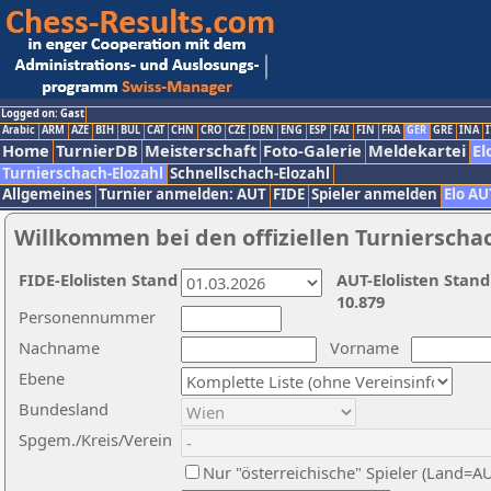
Logged on: Gast
Arabic
ARM
AZE
BIH
BUL
CAT
CHN
CRO
CZE
DEN
ENG
ESP
FAI
FIN
FRA
GER
GRE
INA
I
Home
TurnierDB
Meisterschaft
Foto-Galerie
Meldekartei
El
Turnierschach-Elozahl
Schnellschach-Elozahl
Allgemeines
Turnier anmelden: AUT
FIDE
Spieler anmelden
Elo AU
Willkommen bei den offiziellen Turnierscha
FIDE-Elolisten Stand
AUT-Elolisten Stand
10.879
Personennummer
Nachname
Vorname
Ebene
Bundesland
Spgem./Kreis/Verein
Nur "österreichische" Spieler (Land=A