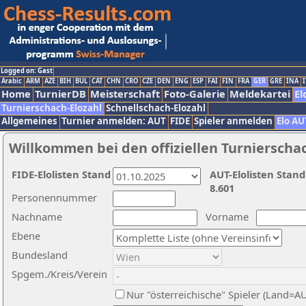
Logged on: Gast
Arabic
ARM
AZE
BIH
BUL
CAT
CHN
CRO
CZE
DEN
ENG
ESP
FAI
FIN
FRA
GER
GRE
INA
I
Home
TurnierDB
Meisterschaft
Foto-Galerie
Meldekartei
El
Turnierschach-Elozahl
Schnellschach-Elozahl
Allgemeines
Turnier anmelden: AUT
FIDE
Spieler anmelden
Elo AU
Willkommen bei den offiziellen Turnierscha
FIDE-Elolisten Stand
AUT-Elolisten Stand
8.601
Personennummer
Nachname
Vorname
Ebene
Bundesland
Spgem./Kreis/Verein
Nur "österreichische" Spieler (Land=A