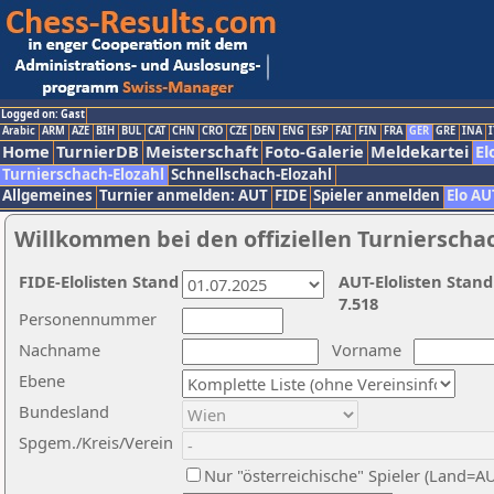
Logged on: Gast
Arabic
ARM
AZE
BIH
BUL
CAT
CHN
CRO
CZE
DEN
ENG
ESP
FAI
FIN
FRA
GER
GRE
INA
I
Home
TurnierDB
Meisterschaft
Foto-Galerie
Meldekartei
El
Turnierschach-Elozahl
Schnellschach-Elozahl
Allgemeines
Turnier anmelden: AUT
FIDE
Spieler anmelden
Elo AU
Willkommen bei den offiziellen Turnierscha
FIDE-Elolisten Stand
AUT-Elolisten Stand
7.518
Personennummer
Nachname
Vorname
Ebene
Bundesland
Spgem./Kreis/Verein
Nur "österreichische" Spieler (Land=A