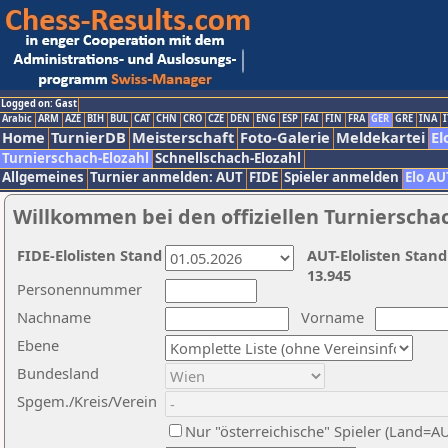
Logged on: Gast
Arabic
ARM
AZE
BIH
BUL
CAT
CHN
CRO
CZE
DEN
ENG
ESP
FAI
FIN
FRA
GER
GRE
INA
I
Home
TurnierDB
Meisterschaft
Foto-Galerie
Meldekartei
El
Turnierschach-Elozahl
Schnellschach-Elozahl
Allgemeines
Turnier anmelden: AUT
FIDE
Spieler anmelden
Elo AU
Willkommen bei den offiziellen Turnierscha
FIDE-Elolisten Stand
AUT-Elolisten Stand
13.945
Personennummer
Nachname
Vorname
Ebene
Bundesland
Spgem./Kreis/Verein
Nur "österreichische" Spieler (Land=A