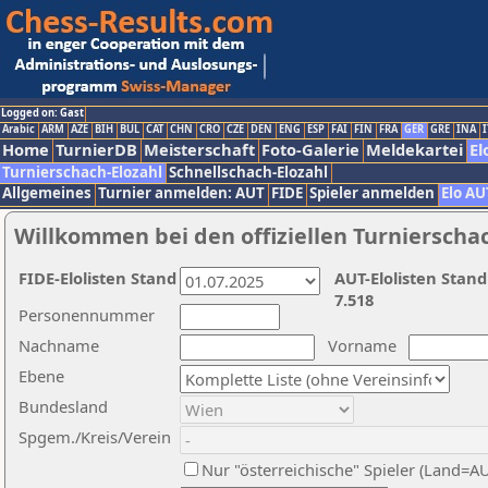
Logged on: Gast
Arabic
ARM
AZE
BIH
BUL
CAT
CHN
CRO
CZE
DEN
ENG
ESP
FAI
FIN
FRA
GER
GRE
INA
I
Home
TurnierDB
Meisterschaft
Foto-Galerie
Meldekartei
El
Turnierschach-Elozahl
Schnellschach-Elozahl
Allgemeines
Turnier anmelden: AUT
FIDE
Spieler anmelden
Elo AU
Willkommen bei den offiziellen Turnierscha
FIDE-Elolisten Stand
AUT-Elolisten Stand
7.518
Personennummer
Nachname
Vorname
Ebene
Bundesland
Spgem./Kreis/Verein
Nur "österreichische" Spieler (Land=A