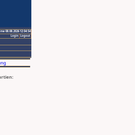
ime 08.08.2026 12:04:54
Login
Logout
artien: