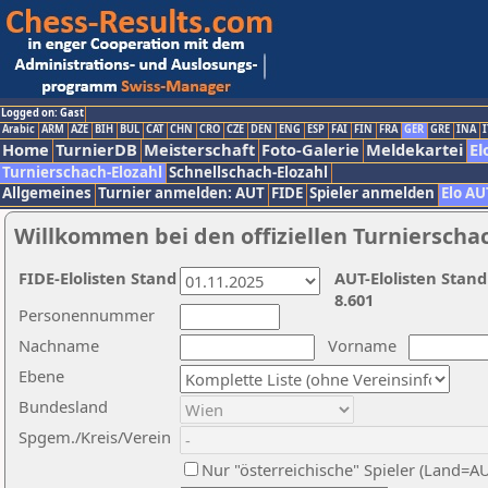
Logged on: Gast
Arabic
ARM
AZE
BIH
BUL
CAT
CHN
CRO
CZE
DEN
ENG
ESP
FAI
FIN
FRA
GER
GRE
INA
I
Home
TurnierDB
Meisterschaft
Foto-Galerie
Meldekartei
El
Turnierschach-Elozahl
Schnellschach-Elozahl
Allgemeines
Turnier anmelden: AUT
FIDE
Spieler anmelden
Elo AU
Willkommen bei den offiziellen Turnierscha
FIDE-Elolisten Stand
AUT-Elolisten Stand
8.601
Personennummer
Nachname
Vorname
Ebene
Bundesland
Spgem./Kreis/Verein
Nur "österreichische" Spieler (Land=A