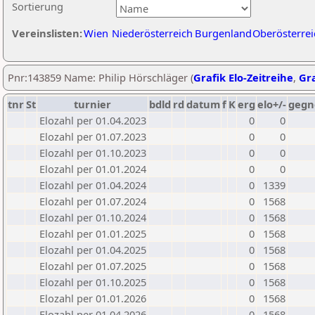
Sortierung
Vereinslisten:
Wien
Niederösterreich
Burgenland
Oberösterrei
Pnr:143859 Name: Philip Hörschläger (
Grafik Elo-Zeitreihe
,
Gra
tnr
St
turnier
bdld
rd
datum
f
K
erg
elo+/-
gegn
Elozahl per 01.04.2023
0
0
Elozahl per 01.07.2023
0
0
Elozahl per 01.10.2023
0
0
Elozahl per 01.01.2024
0
0
Elozahl per 01.04.2024
0
1339
Elozahl per 01.07.2024
0
1568
Elozahl per 01.10.2024
0
1568
Elozahl per 01.01.2025
0
1568
Elozahl per 01.04.2025
0
1568
Elozahl per 01.07.2025
0
1568
Elozahl per 01.10.2025
0
1568
Elozahl per 01.01.2026
0
1568
Elozahl per 01.04.2026
0
1568