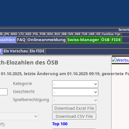
Servert
TA
JPN
MKD
LTU
NED
POL
POR
ROU
RUS
SRB
SVK
SWE
TUR
UKR
VIE
FontSize:11pt
ozahlen
FAQ
Onlineanmeldung
Swiss-Manager
ÖSB
FIDE
T
Elo Vorschau
Elo FIDE
ch-Elozahlen des ÖSB
 01.10.2025, letzte Änderung am 01.10.2025 09:19, gewertete P
Kategorie
Geschlecht
Spielberechtigung
Top 100
UT)