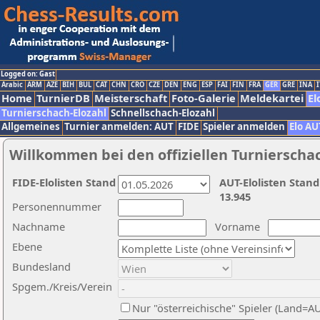
Logged on: Gast
Arabic
ARM
AZE
BIH
BUL
CAT
CHN
CRO
CZE
DEN
ENG
ESP
FAI
FIN
FRA
GER
GRE
INA
I
Home
TurnierDB
Meisterschaft
Foto-Galerie
Meldekartei
El
Turnierschach-Elozahl
Schnellschach-Elozahl
Allgemeines
Turnier anmelden: AUT
FIDE
Spieler anmelden
Elo AU
Willkommen bei den offiziellen Turnierscha
FIDE-Elolisten Stand
AUT-Elolisten Stand
13.945
Personennummer
Nachname
Vorname
Ebene
Bundesland
Spgem./Kreis/Verein
Nur "österreichische" Spieler (Land=A