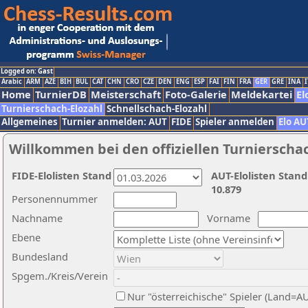
Logged on: Gast
Arabic
ARM
AZE
BIH
BUL
CAT
CHN
CRO
CZE
DEN
ENG
ESP
FAI
FIN
FRA
GER
GRE
INA
I
Home
TurnierDB
Meisterschaft
Foto-Galerie
Meldekartei
El
Turnierschach-Elozahl
Schnellschach-Elozahl
Allgemeines
Turnier anmelden: AUT
FIDE
Spieler anmelden
Elo AU
Willkommen bei den offiziellen Turnierscha
FIDE-Elolisten Stand
AUT-Elolisten Stand
10.879
Personennummer
Nachname
Vorname
Ebene
Bundesland
Spgem./Kreis/Verein
Nur "österreichische" Spieler (Land=A