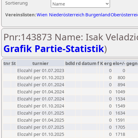
Sortierung
Vereinslisten:
Wien
Niederösterreich
Burgenland
Oberösterrei
Pnr:143873 Name: Isak Veladzic
Grafik Partie-Statistik
)
tnr
St
turnier
bdld
rd
datum
f
K
erg
elo+/-
gegn
Elozahl per 01.07.2023
0
0
Elozahl per 01.10.2023
0
800
Elozahl per 01.01.2024
0
894
Elozahl per 01.04.2024
0
1049
Elozahl per 01.07.2024
0
1534
Elozahl per 01.10.2024
0
1549
Elozahl per 01.01.2025
0
1634
Elozahl per 01.04.2025
0
1591
Elozahl per 01.07.2025
0
1705
Elozahl per 01.10.2025
0
1718