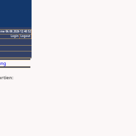
ime 06.08.2026 12:40:52
Login
Logout
artien: