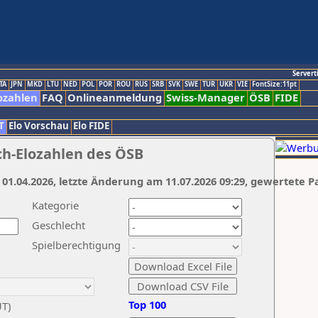
Servert
TA
JPN
MKD
LTU
NED
POL
POR
ROU
RUS
SRB
SVK
SWE
TUR
UKR
VIE
FontSize:11pt
ozahlen
FAQ
Onlineanmeldung
Swiss-Manager
ÖSB
FIDE
T
Elo Vorschau
Elo FIDE
ch-Elozahlen des ÖSB
 01.04.2026, letzte Änderung am 11.07.2026 09:29, gewertete P
Kategorie
Geschlecht
Spielberechtigung
Top 100
UT)