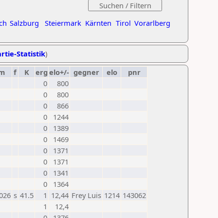
ch
Salzburg
Steiermark
Kärnten
Tirol
Vorarlberg
rtie-Statistik
)
m
f
K
erg
elo+/-
gegner
elo
pnr
0
800
0
800
0
866
0
1244
0
1389
0
1469
0
1371
0
1371
0
1341
0
1364
2026
s
41.5
1
12,44
Frey Luis
1214
143062
1
12,4
0
1376