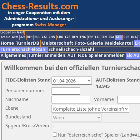
Logged on: Gast
Arabic
ARM
AZE
BIH
BUL
CAT
CHN
CRO
CZE
DEN
ENG
ESP
FAI
FIN
FRA
GER
GRE
INA
I
Home
TurnierDB
Meisterschaft
Foto-Galerie
Meldekartei
El
Turnierschach-Elozahl
Schnellschach-Elozahl
Allgemeines
Turnier anmelden: AUT
FIDE
Spieler anmelden
Elo AU
Willkommen bei den offiziellen Turnierscha
FIDE-Elolisten Stand
AUT-Elolisten Stand
13.945
Personennummer
Nachname
Vorname
Ebene
Bundesland
Spgem./Kreis/Verein
Nur "österreichische" Spieler (Land=A