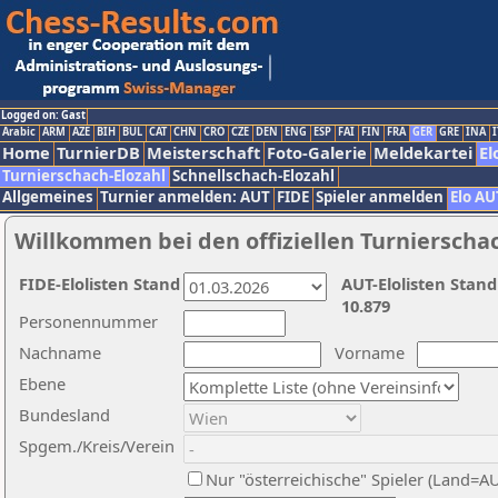
Logged on: Gast
Arabic
ARM
AZE
BIH
BUL
CAT
CHN
CRO
CZE
DEN
ENG
ESP
FAI
FIN
FRA
GER
GRE
INA
I
Home
TurnierDB
Meisterschaft
Foto-Galerie
Meldekartei
El
Turnierschach-Elozahl
Schnellschach-Elozahl
Allgemeines
Turnier anmelden: AUT
FIDE
Spieler anmelden
Elo AU
Willkommen bei den offiziellen Turnierscha
FIDE-Elolisten Stand
AUT-Elolisten Stand
10.879
Personennummer
Nachname
Vorname
Ebene
Bundesland
Spgem./Kreis/Verein
Nur "österreichische" Spieler (Land=A