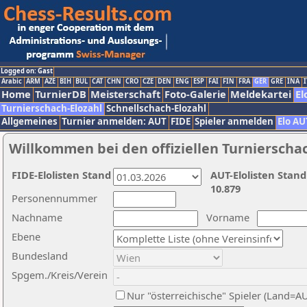
Logged on: Gast
Arabic
ARM
AZE
BIH
BUL
CAT
CHN
CRO
CZE
DEN
ENG
ESP
FAI
FIN
FRA
GER
GRE
INA
I
Home
TurnierDB
Meisterschaft
Foto-Galerie
Meldekartei
El
Turnierschach-Elozahl
Schnellschach-Elozahl
Allgemeines
Turnier anmelden: AUT
FIDE
Spieler anmelden
Elo AU
Willkommen bei den offiziellen Turnierscha
FIDE-Elolisten Stand
AUT-Elolisten Stand
10.879
Personennummer
Nachname
Vorname
Ebene
Bundesland
Spgem./Kreis/Verein
Nur "österreichische" Spieler (Land=A