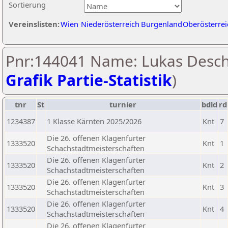
Sortierung
Vereinslisten:
Wien
Niederösterreich
Burgenland
Oberösterrei
Pnr:144041 Name: Lukas Desch
Grafik Partie-Statistik
)
tnr
St
turnier
bdld
rd
1234387
1 Klasse Kärnten 2025/2026
Knt
7
Die 26. offenen Klagenfurter
1333520
Knt
1
Schachstadtmeisterschaften
Die 26. offenen Klagenfurter
1333520
Knt
2
Schachstadtmeisterschaften
Die 26. offenen Klagenfurter
1333520
Knt
3
Schachstadtmeisterschaften
Die 26. offenen Klagenfurter
1333520
Knt
4
Schachstadtmeisterschaften
Die 26. offenen Klagenfurter