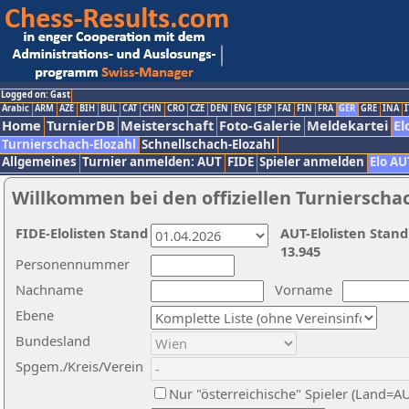
Logged on: Gast
Arabic
ARM
AZE
BIH
BUL
CAT
CHN
CRO
CZE
DEN
ENG
ESP
FAI
FIN
FRA
GER
GRE
INA
I
Home
TurnierDB
Meisterschaft
Foto-Galerie
Meldekartei
El
Turnierschach-Elozahl
Schnellschach-Elozahl
Allgemeines
Turnier anmelden: AUT
FIDE
Spieler anmelden
Elo AU
Willkommen bei den offiziellen Turnierscha
FIDE-Elolisten Stand
AUT-Elolisten Stand
13.945
Personennummer
Nachname
Vorname
Ebene
Bundesland
Spgem./Kreis/Verein
Nur "österreichische" Spieler (Land=A