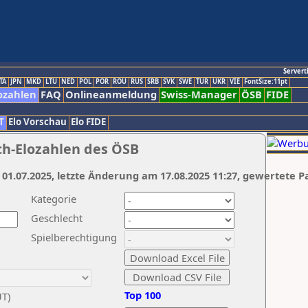
Servert
TA
JPN
MKD
LTU
NED
POL
POR
ROU
RUS
SRB
SVK
SWE
TUR
UKR
VIE
FontSize:11pt
ozahlen
FAQ
Onlineanmeldung
Swiss-Manager
ÖSB
FIDE
T
Elo Vorschau
Elo FIDE
ch-Elozahlen des ÖSB
 01.07.2025, letzte Änderung am 17.08.2025 11:27, gewertete P
Kategorie
Geschlecht
Spielberechtigung
Top 100
UT)