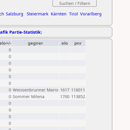
ch
Salzburg
Steiermark
Kärnten
Tirol
Vorarlberg
afik Partie-Statistik
)
elo+/-
gegner
elo
pnr
0
0
0
0
0
0
0
Weissenbrunner Mario
1617
116011
0
Sommer Milena
1700
113852
0
0
0
0
0