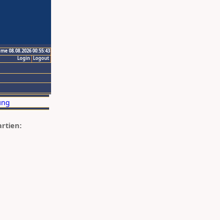
ime 08.08.2026 00:55:43
Login
Logout
artien: