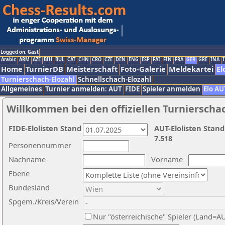
Logged on: Gast
Arabic
ARM
AZE
BIH
BUL
CAT
CHN
CRO
CZE
DEN
ENG
ESP
FAI
FIN
FRA
GER
GRE
INA
I
Home
TurnierDB
Meisterschaft
Foto-Galerie
Meldekartei
El
Turnierschach-Elozahl
Schnellschach-Elozahl
Allgemeines
Turnier anmelden: AUT
FIDE
Spieler anmelden
Elo AU
Willkommen bei den offiziellen Turnierscha
FIDE-Elolisten Stand
AUT-Elolisten Stand
7.518
Personennummer
Nachname
Vorname
Ebene
Bundesland
Spgem./Kreis/Verein
Nur "österreichische" Spieler (Land=A