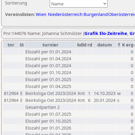
Sortierung
Vereinslisten:
Wien
Niederösterreich
Burgenland
Oberösterrei
Pnr:144076 Name: Johanna Schmölzer (
Grafik Elo-Zeitreihe
,
Gr
tnr
St
turnier
bdld
rd
datum
f
K
erg
Elozahl per 01.01.2024
0
Elozahl per 01.04.2024
0
Elozahl per 01.07.2024
0
Elozahl per 01.10.2024
0
Elozahl per 01.01.2025
0
Elozahl per 01.04.2025
0
812964
E
Beirksliga Ost 2023/2024
Knt
1
14.10.2023
w
0
812964
E
Beirksliga Ost 2023/2024
Knt
6
20.01.2024
s
0
Gesamtpartien 2
0
Elozahl per 01.07.2025
0
Elozahl per 01.10.2025
0
Elozahl per 01.01.2026
0
Elozahl per 01.04.2026
0