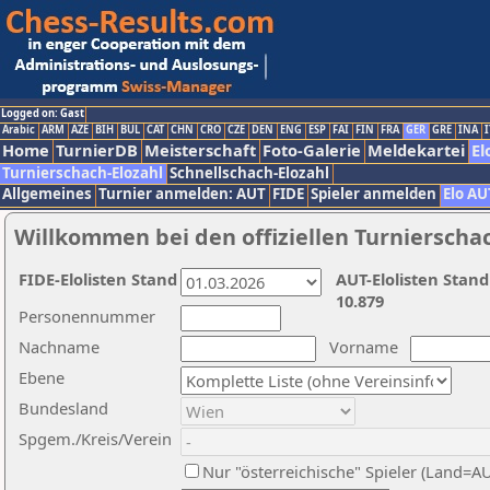
Logged on: Gast
Arabic
ARM
AZE
BIH
BUL
CAT
CHN
CRO
CZE
DEN
ENG
ESP
FAI
FIN
FRA
GER
GRE
INA
I
Home
TurnierDB
Meisterschaft
Foto-Galerie
Meldekartei
El
Turnierschach-Elozahl
Schnellschach-Elozahl
Allgemeines
Turnier anmelden: AUT
FIDE
Spieler anmelden
Elo AU
Willkommen bei den offiziellen Turnierscha
FIDE-Elolisten Stand
AUT-Elolisten Stand
10.879
Personennummer
Nachname
Vorname
Ebene
Bundesland
Spgem./Kreis/Verein
Nur "österreichische" Spieler (Land=A