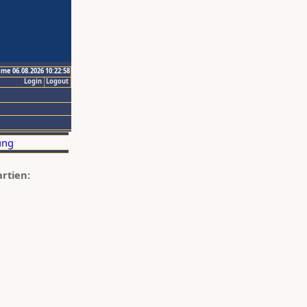
ime 06.08.2026 10:22:58
Login
Logout
artien: