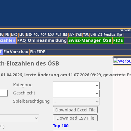
Servert
TA
JPN
MKD
LTU
NED
POL
POR
ROU
RUS
SRB
SVK
SWE
TUR
UKR
VIE
FontSize:11pt
ozahlen
FAQ
Onlineanmeldung
Swiss-Manager
ÖSB
FIDE
T
Elo Vorschau
Elo FIDE
ch-Elozahlen des ÖSB
 01.04.2026, letzte Änderung am 11.07.2026 09:29, gewertete P
Kategorie
Geschlecht
Spielberechtigung
Top 100
UT)