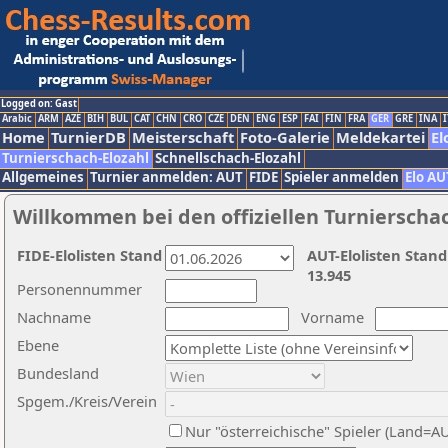
Logged on: Gast
Arabic
ARM
AZE
BIH
BUL
CAT
CHN
CRO
CZE
DEN
ENG
ESP
FAI
FIN
FRA
GER
GRE
INA
I
Home
TurnierDB
Meisterschaft
Foto-Galerie
Meldekartei
El
Turnierschach-Elozahl
Schnellschach-Elozahl
Allgemeines
Turnier anmelden: AUT
FIDE
Spieler anmelden
Elo AU
Willkommen bei den offiziellen Turnierscha
FIDE-Elolisten Stand
AUT-Elolisten Stand
13.945
Personennummer
Nachname
Vorname
Ebene
Bundesland
Spgem./Kreis/Verein
Nur "österreichische" Spieler (Land=A