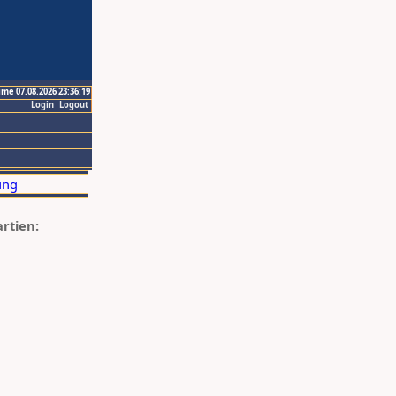
ime 07.08.2026 23:36:19
Login
Logout
artien: