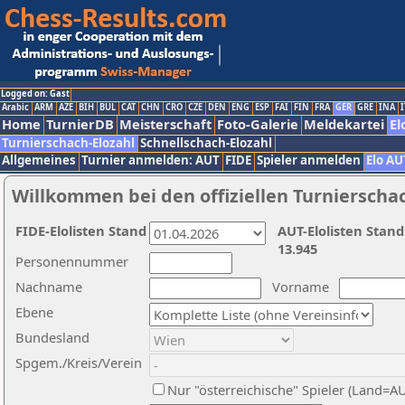
Logged on: Gast
Arabic
ARM
AZE
BIH
BUL
CAT
CHN
CRO
CZE
DEN
ENG
ESP
FAI
FIN
FRA
GER
GRE
INA
I
Home
TurnierDB
Meisterschaft
Foto-Galerie
Meldekartei
El
Turnierschach-Elozahl
Schnellschach-Elozahl
Allgemeines
Turnier anmelden: AUT
FIDE
Spieler anmelden
Elo AU
Willkommen bei den offiziellen Turnierscha
FIDE-Elolisten Stand
AUT-Elolisten Stand
13.945
Personennummer
Nachname
Vorname
Ebene
Bundesland
Spgem./Kreis/Verein
Nur "österreichische" Spieler (Land=A