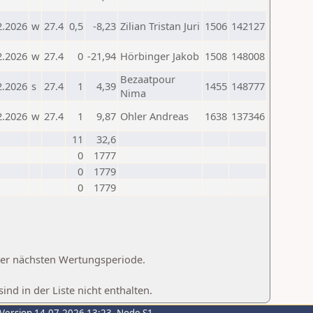
2.2026
w
27.4
0,5
-8,23
Zilian Tristan Juri
1506
142127
2.2026
w
27.4
0
-21,94
Hörbinger Jakob
1508
148008
Bezaatpour
2.2026
s
27.4
1
4,39
1455
148777
Nima
2.2026
w
27.4
1
9,87
Ohler Andreas
1638
137346
11
32,6
0
1777
0
1779
0
1779
 der nächsten Wertungsperiode.
d in der Liste nicht enthalten.