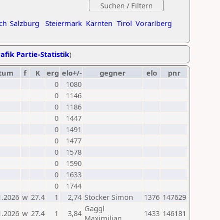
ch
Salzburg
Steiermark
Kärnten
Tirol
Vorarlberg
afik Partie-Statistik
)
tum
f
K
erg
elo+/-
gegner
elo
pnr
0
1080
0
1146
0
1186
0
1447
0
1491
0
1477
0
1578
0
1590
0
1633
0
1744
1.2026
w
27.4
1
2,74
Stocker Simon
1376
147629
Gaggl
1.2026
w
27.4
1
3,84
1433
146181
Maximilian