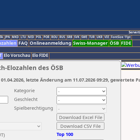
Servert
TA
JPN
MKD
LTU
NED
POL
POR
ROU
RUS
SRB
SVK
SWE
TUR
UKR
VIE
FontSize:11pt
ozahlen
FAQ
Onlineanmeldung
Swiss-Manager
ÖSB
FIDE
T
Elo Vorschau
Elo FIDE
ch-Elozahlen des ÖSB
 01.04.2026, letzte Änderung am 11.07.2026 09:29, gewertete P
Kategorie
Geschlecht
Spielberechtigung
Top 100
UT)