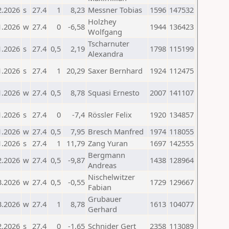
2.2026
s
27.4
1
8,23
Messner Tobias
1596
147532
Holzhey
1.2026
w
27.4
0
-6,58
1944
136423
Wolfgang
Tscharnuter
1.2026
s
27.4
0,5
2,19
1798
115199
Alexandra
1.2026
s
27.4
1
20,29
Saxer Bernhard
1924
112475
1.2026
w
27.4
0,5
8,78
Squasi Ernesto
2007
141107
1.2026
s
27.4
0
-7,4
Rössler Felix
1920
134857
1.2026
w
27.4
0,5
7,95
Bresch Manfred
1974
118055
1.2026
s
27.4
1
11,79
Zang Yuran
1697
142555
Bergmann
2.2026
w
27.4
0,5
-9,87
1438
128964
Andreas
Nischelwitzer
3.2026
w
27.4
0,5
-0,55
1729
129667
Fabian
Grubauer
3.2026
w
27.4
1
8,78
1613
104077
Gerhard
2.2026
s
27.4
0
-1,65
Schnider Gert
2358
113089