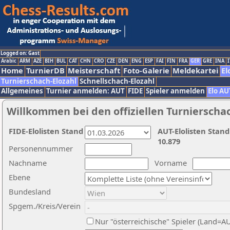
Logged on: Gast
Arabic
ARM
AZE
BIH
BUL
CAT
CHN
CRO
CZE
DEN
ENG
ESP
FAI
FIN
FRA
GER
GRE
INA
I
Home
TurnierDB
Meisterschaft
Foto-Galerie
Meldekartei
El
Turnierschach-Elozahl
Schnellschach-Elozahl
Allgemeines
Turnier anmelden: AUT
FIDE
Spieler anmelden
Elo AU
Willkommen bei den offiziellen Turnierscha
FIDE-Elolisten Stand
AUT-Elolisten Stand
10.879
Personennummer
Nachname
Vorname
Ebene
Bundesland
Spgem./Kreis/Verein
Nur "österreichische" Spieler (Land=A