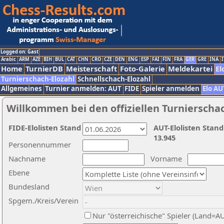
Logged on: Gast
Arabic
ARM
AZE
BIH
BUL
CAT
CHN
CRO
CZE
DEN
ENG
ESP
FAI
FIN
FRA
GER
GRE
INA
I
Home
TurnierDB
Meisterschaft
Foto-Galerie
Meldekartei
El
Turnierschach-Elozahl
Schnellschach-Elozahl
Allgemeines
Turnier anmelden: AUT
FIDE
Spieler anmelden
Elo AU
Willkommen bei den offiziellen Turnierscha
FIDE-Elolisten Stand
AUT-Elolisten Stand
13.945
Personennummer
Nachname
Vorname
Ebene
Bundesland
Spgem./Kreis/Verein
Nur "österreichische" Spieler (Land=A