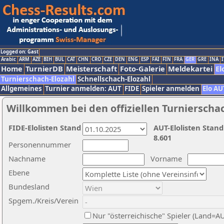
Logged on: Gast
Arabic
ARM
AZE
BIH
BUL
CAT
CHN
CRO
CZE
DEN
ENG
ESP
FAI
FIN
FRA
GER
GRE
INA
I
Home
TurnierDB
Meisterschaft
Foto-Galerie
Meldekartei
El
Turnierschach-Elozahl
Schnellschach-Elozahl
Allgemeines
Turnier anmelden: AUT
FIDE
Spieler anmelden
Elo AU
Willkommen bei den offiziellen Turnierscha
FIDE-Elolisten Stand
AUT-Elolisten Stand
8.601
Personennummer
Nachname
Vorname
Ebene
Bundesland
Spgem./Kreis/Verein
Nur "österreichische" Spieler (Land=A