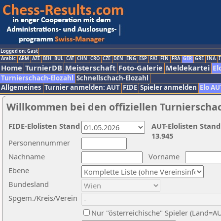
Logged on: Gast
Arabic
ARM
AZE
BIH
BUL
CAT
CHN
CRO
CZE
DEN
ENG
ESP
FAI
FIN
FRA
GER
GRE
INA
I
Home
TurnierDB
Meisterschaft
Foto-Galerie
Meldekartei
El
Turnierschach-Elozahl
Schnellschach-Elozahl
Allgemeines
Turnier anmelden: AUT
FIDE
Spieler anmelden
Elo AU
Willkommen bei den offiziellen Turnierscha
FIDE-Elolisten Stand
AUT-Elolisten Stand
13.945
Personennummer
Nachname
Vorname
Ebene
Bundesland
Spgem./Kreis/Verein
Nur "österreichische" Spieler (Land=A