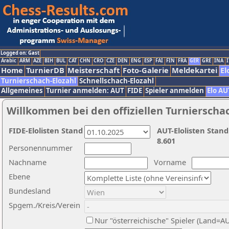
Logged on: Gast
Arabic
ARM
AZE
BIH
BUL
CAT
CHN
CRO
CZE
DEN
ENG
ESP
FAI
FIN
FRA
GER
GRE
INA
I
Home
TurnierDB
Meisterschaft
Foto-Galerie
Meldekartei
El
Turnierschach-Elozahl
Schnellschach-Elozahl
Allgemeines
Turnier anmelden: AUT
FIDE
Spieler anmelden
Elo AU
Willkommen bei den offiziellen Turnierscha
FIDE-Elolisten Stand
AUT-Elolisten Stand
8.601
Personennummer
Nachname
Vorname
Ebene
Bundesland
Spgem./Kreis/Verein
Nur "österreichische" Spieler (Land=A