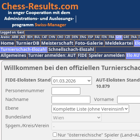
Logged on: Gast
Arabic
ARM
AZE
BIH
BUL
CAT
CHN
CRO
CZE
DEN
ENG
ESP
FAI
FIN
FRA
GER
GRE
INA
I
Home
TurnierDB
Meisterschaft
Foto-Galerie
Meldekartei
El
Turnierschach-Elozahl
Schnellschach-Elozahl
Allgemeines
Turnier anmelden: AUT
FIDE
Spieler anmelden
Elo AU
Willkommen bei den offiziellen Turnierscha
FIDE-Elolisten Stand
AUT-Elolisten Stand
10.879
Personennummer
Nachname
Vorname
Ebene
Bundesland
Spgem./Kreis/Verein
Nur "österreichische" Spieler (Land=A