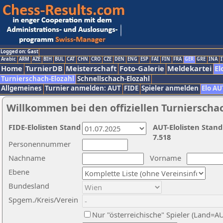
Logged on: Gast
Arabic
ARM
AZE
BIH
BUL
CAT
CHN
CRO
CZE
DEN
ENG
ESP
FAI
FIN
FRA
GER
GRE
INA
I
Home
TurnierDB
Meisterschaft
Foto-Galerie
Meldekartei
El
Turnierschach-Elozahl
Schnellschach-Elozahl
Allgemeines
Turnier anmelden: AUT
FIDE
Spieler anmelden
Elo AU
Willkommen bei den offiziellen Turnierscha
FIDE-Elolisten Stand
AUT-Elolisten Stand
7.518
Personennummer
Nachname
Vorname
Ebene
Bundesland
Spgem./Kreis/Verein
Nur "österreichische" Spieler (Land=A