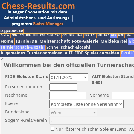
Logged on: Gast
Arabic
ARM
AZE
BIH
BUL
CAT
CHN
CRO
CZE
DEN
ENG
ESP
FAI
FIN
FRA
GER
GRE
INA
I
Home
TurnierDB
Meisterschaft
Foto-Galerie
Meldekartei
El
Turnierschach-Elozahl
Schnellschach-Elozahl
Allgemeines
Turnier anmelden: AUT
FIDE
Spieler anmelden
Elo AU
Willkommen bei den offiziellen Turnierscha
FIDE-Elolisten Stand
AUT-Elolisten Stand
8.601
Personennummer
Nachname
Vorname
Ebene
Bundesland
Spgem./Kreis/Verein
Nur "österreichische" Spieler (Land=A