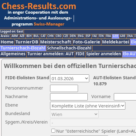
Logged on: Gast
Arabic
ARM
AZE
BIH
BUL
CAT
CHN
CRO
CZE
DEN
ENG
ESP
FAI
FIN
FRA
GER
GRE
INA
I
Home
TurnierDB
Meisterschaft
Foto-Galerie
Meldekartei
El
Turnierschach-Elozahl
Schnellschach-Elozahl
Allgemeines
Turnier anmelden: AUT
FIDE
Spieler anmelden
Elo AU
Willkommen bei den offiziellen Turnierscha
FIDE-Elolisten Stand
AUT-Elolisten Stand
10.879
Personennummer
Nachname
Vorname
Ebene
Bundesland
Spgem./Kreis/Verein
Nur "österreichische" Spieler (Land=A