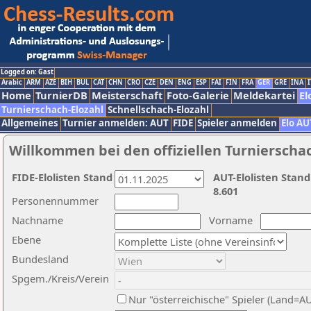
Logged on: Gast
Arabic
ARM
AZE
BIH
BUL
CAT
CHN
CRO
CZE
DEN
ENG
ESP
FAI
FIN
FRA
GER
GRE
INA
I
Home
TurnierDB
Meisterschaft
Foto-Galerie
Meldekartei
El
Turnierschach-Elozahl
Schnellschach-Elozahl
Allgemeines
Turnier anmelden: AUT
FIDE
Spieler anmelden
Elo AU
Willkommen bei den offiziellen Turnierscha
FIDE-Elolisten Stand
AUT-Elolisten Stand
8.601
Personennummer
Nachname
Vorname
Ebene
Bundesland
Spgem./Kreis/Verein
Nur "österreichische" Spieler (Land=A