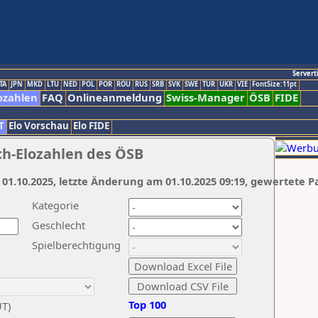
Servert
TA
JPN
MKD
LTU
NED
POL
POR
ROU
RUS
SRB
SVK
SWE
TUR
UKR
VIE
FontSize:11pt
ozahlen
FAQ
Onlineanmeldung
Swiss-Manager
ÖSB
FIDE
T
Elo Vorschau
Elo FIDE
ch-Elozahlen des ÖSB
 01.10.2025, letzte Änderung am 01.10.2025 09:19, gewertete P
Kategorie
Geschlecht
Spielberechtigung
Top 100
UT)