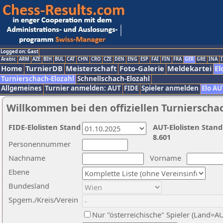
Logged on: Gast
Arabic
ARM
AZE
BIH
BUL
CAT
CHN
CRO
CZE
DEN
ENG
ESP
FAI
FIN
FRA
GER
GRE
INA
I
Home
TurnierDB
Meisterschaft
Foto-Galerie
Meldekartei
El
Turnierschach-Elozahl
Schnellschach-Elozahl
Allgemeines
Turnier anmelden: AUT
FIDE
Spieler anmelden
Elo AU
Willkommen bei den offiziellen Turnierscha
FIDE-Elolisten Stand
AUT-Elolisten Stand
8.601
Personennummer
Nachname
Vorname
Ebene
Bundesland
Spgem./Kreis/Verein
Nur "österreichische" Spieler (Land=A