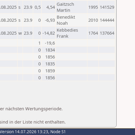
Gaitzsch
.08.2025
s
23.9
0,5
4,54
1995
141529
Martin
Benedikt
.08.2025
s
23.9
0
-6,93
2010
144444
Noah
Kebbedies
.08.2025
w
23.9
0
-14,82
1764
137664
Frank
1
-19,6
0
1834
0
1856
0
1835
0
1859
0
1856
 der nächsten Wertungsperiode.
d in der Liste nicht enthalten.
-Version 14.07.2026 13:23, Node S1