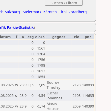
ch
Salzburg
Steiermark
Kärnten
Tirol
Vorarlberg
fik Partie-Statistik
)
datum
f
K
erg
elo+/-
gegner
elo
pnr
0
0
0
1561
0
1704
0
1756
0
1798
0
1813
0
1854
Bodrov
.08.2025
w
23.9
0,5
7,89
2128
148899
Timofey
Sucher
.08.2025
s
23.9
0
-4,54
2103
114635
Johannes
Maras
.08.2025
w
23.9
0
-5,74
2059
140390
Houssni