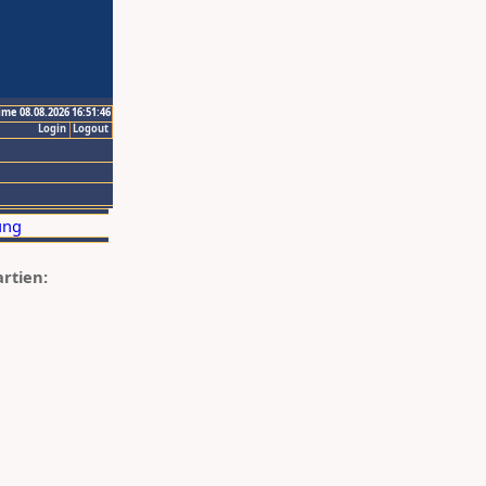
ime 08.08.2026 16:51:46
Login
Logout
artien: