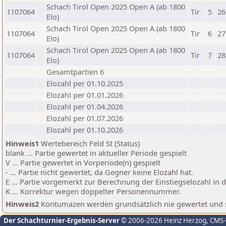
Schach Tirol Open 2025 Open A (ab 1800
1107064
Tir
5
26
Elo)
Schach Tirol Open 2025 Open A (ab 1800
1107064
Tir
6
27
Elo)
Schach Tirol Open 2025 Open A (ab 1800
1107064
Tir
7
28
Elo)
Gesamtpartien 6
Elozahl per 01.10.2025
Elozahl per 01.01.2026
Elozahl per 01.04.2026
Elozahl per 01.07.2026
Elozahl per 01.10.2026
Hinweis1
Wertebereich Feld St (Status)
blank ... Partie gewertet in aktueller Periode gespielt
V ... Partie gewertet in Vorperiode(n) gespielt
- ... Partie nicht gewertet, da Gegner keine Elozahl hat.
E ... Partie vorgemerkt zur Berechnung der Einstiegselozahl in
K ... Korrektur wegen doppelter Personennummer.
Hinweis2
Kontumazen werden grundsätzlich nie gewertet und sin
Der Schachturnier-Ergebnis-Server
© 2006-2026 Heinz Herzog
, CMS