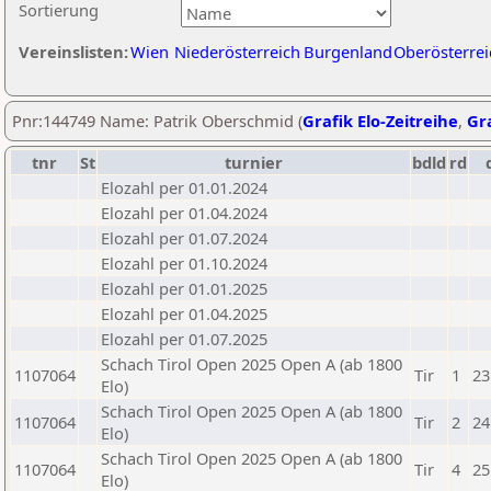
Sortierung
Vereinslisten:
Wien
Niederösterreich
Burgenland
Oberösterrei
Pnr:144749 Name: Patrik Oberschmid (
Grafik Elo-Zeitreihe
,
Gra
tnr
St
turnier
bdld
rd
Elozahl per 01.01.2024
Elozahl per 01.04.2024
Elozahl per 01.07.2024
Elozahl per 01.10.2024
Elozahl per 01.01.2025
Elozahl per 01.04.2025
Elozahl per 01.07.2025
Schach Tirol Open 2025 Open A (ab 1800
1107064
Tir
1
23
Elo)
Schach Tirol Open 2025 Open A (ab 1800
1107064
Tir
2
24
Elo)
Schach Tirol Open 2025 Open A (ab 1800
1107064
Tir
4
25
Elo)