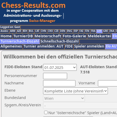
Logged on: Gast
Arabic
ARM
AZE
BIH
BUL
CAT
CHN
CRO
CZE
DEN
ENG
ESP
FAI
FIN
FRA
GER
GRE
INA
I
Home
TurnierDB
Meisterschaft
Foto-Galerie
Meldekartei
El
Turnierschach-Elozahl
Schnellschach-Elozahl
Allgemeines
Turnier anmelden: AUT
FIDE
Spieler anmelden
Elo AU
Willkommen bei den offiziellen Turnierscha
FIDE-Elolisten Stand
AUT-Elolisten Stand
7.518
Personennummer
Nachname
Vorname
Ebene
Bundesland
Spgem./Kreis/Verein
Nur "österreichische" Spieler (Land=A