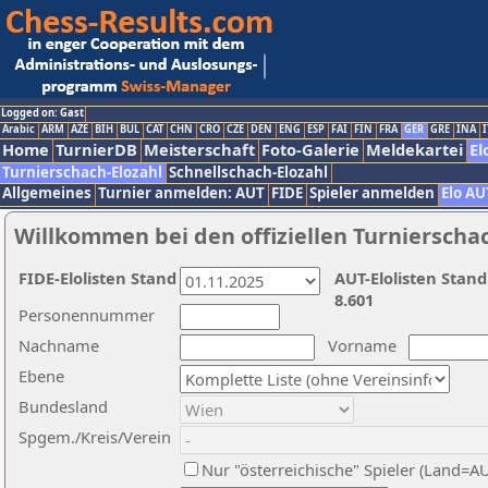
Logged on: Gast
Arabic
ARM
AZE
BIH
BUL
CAT
CHN
CRO
CZE
DEN
ENG
ESP
FAI
FIN
FRA
GER
GRE
INA
I
Home
TurnierDB
Meisterschaft
Foto-Galerie
Meldekartei
El
Turnierschach-Elozahl
Schnellschach-Elozahl
Allgemeines
Turnier anmelden: AUT
FIDE
Spieler anmelden
Elo AU
Willkommen bei den offiziellen Turnierscha
FIDE-Elolisten Stand
AUT-Elolisten Stand
8.601
Personennummer
Nachname
Vorname
Ebene
Bundesland
Spgem./Kreis/Verein
Nur "österreichische" Spieler (Land=A