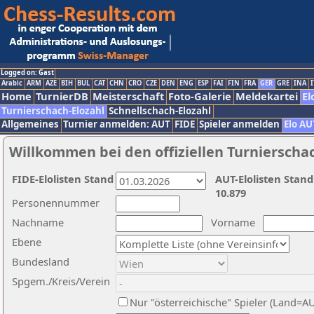
Logged on: Gast
Arabic
ARM
AZE
BIH
BUL
CAT
CHN
CRO
CZE
DEN
ENG
ESP
FAI
FIN
FRA
GER
GRE
INA
I
Home
TurnierDB
Meisterschaft
Foto-Galerie
Meldekartei
El
Turnierschach-Elozahl
Schnellschach-Elozahl
Allgemeines
Turnier anmelden: AUT
FIDE
Spieler anmelden
Elo AU
Willkommen bei den offiziellen Turnierscha
FIDE-Elolisten Stand
AUT-Elolisten Stand
10.879
Personennummer
Nachname
Vorname
Ebene
Bundesland
Spgem./Kreis/Verein
Nur "österreichische" Spieler (Land=A