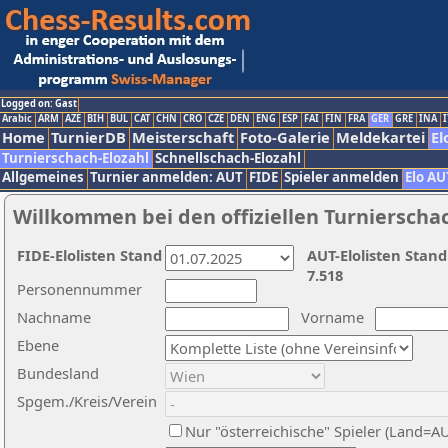
Logged on: Gast
Arabic
ARM
AZE
BIH
BUL
CAT
CHN
CRO
CZE
DEN
ENG
ESP
FAI
FIN
FRA
GER
GRE
INA
I
Home
TurnierDB
Meisterschaft
Foto-Galerie
Meldekartei
El
Turnierschach-Elozahl
Schnellschach-Elozahl
Allgemeines
Turnier anmelden: AUT
FIDE
Spieler anmelden
Elo AU
Willkommen bei den offiziellen Turnierscha
FIDE-Elolisten Stand
AUT-Elolisten Stand
7.518
Personennummer
Nachname
Vorname
Ebene
Bundesland
Spgem./Kreis/Verein
Nur "österreichische" Spieler (Land=A