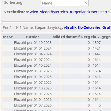
Sortierung
Vereinslisten:
Wien
Niederösterreich
Burgenland
Oberösterrei
Pnr:144941 Name: Stepan Savytskyy (
Grafik Elo-Zeitreihe
,
Grafi
tnr
St
turnier
bdld
rd
datum
f
K
erg
elo+/-
gegn
Elozahl per 01.10.2023
0
1397
Elozahl per 01.01.2024
0
1421
Elozahl per 01.04.2024
0
1447
Elozahl per 01.07.2024
0
1614
Elozahl per 01.10.2024
0
1614
Elozahl per 01.01.2025
0
1614
Elozahl per 01.04.2025
0
1614
Elozahl per 01.07.2025
0
1614
Elozahl per 01.10.2025
0
1614
Elozahl per 01.01.2026
0
1614
Elozahl per 01.04.2026
0
1614
Elozahl per 01.07.2026
0
0
Elozahl per 01.10.2026
0
0