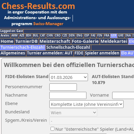
Logged on: Gast
Arabic
ARM
AZE
BIH
BUL
CAT
CHN
CRO
CZE
DEN
ENG
ESP
FAI
FIN
FRA
GER
GRE
INA
I
Home
TurnierDB
Meisterschaft
Foto-Galerie
Meldekartei
El
Turnierschach-Elozahl
Schnellschach-Elozahl
Allgemeines
Turnier anmelden: AUT
FIDE
Spieler anmelden
Elo AU
Willkommen bei den offiziellen Turnierscha
FIDE-Elolisten Stand
AUT-Elolisten Stand
10.879
Personennummer
Nachname
Vorname
Ebene
Bundesland
Spgem./Kreis/Verein
Nur "österreichische" Spieler (Land=A