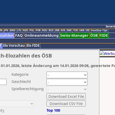
Servert
TA
JPN
MKD
LTU
NED
POL
POR
ROU
RUS
SRB
SVK
SWE
TUR
UKR
VIE
FontSize:11pt
ozahlen
FAQ
Onlineanmeldung
Swiss-Manager
ÖSB
FIDE
T
Elo Vorschau
Elo FIDE
ch-Elozahlen des ÖSB
 01.01.2026, letzte Änderung am 14.01.2026 09:08, gewertete P
Kategorie
Geschlecht
Spielberechtigung
Top 100
UT)