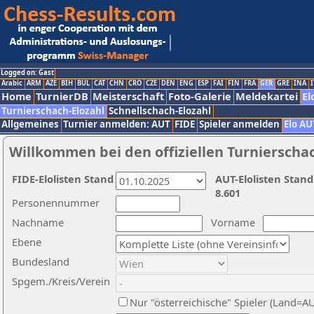
Logged on: Gast
Arabic
ARM
AZE
BIH
BUL
CAT
CHN
CRO
CZE
DEN
ENG
ESP
FAI
FIN
FRA
GER
GRE
INA
I
Home
TurnierDB
Meisterschaft
Foto-Galerie
Meldekartei
El
Turnierschach-Elozahl
Schnellschach-Elozahl
Allgemeines
Turnier anmelden: AUT
FIDE
Spieler anmelden
Elo AU
Willkommen bei den offiziellen Turnierscha
FIDE-Elolisten Stand
AUT-Elolisten Stand
8.601
Personennummer
Nachname
Vorname
Ebene
Bundesland
Spgem./Kreis/Verein
Nur "österreichische" Spieler (Land=A