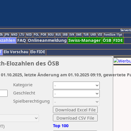
Servert
TA
JPN
MKD
LTU
NED
POL
POR
ROU
RUS
SRB
SVK
SWE
TUR
UKR
VIE
FontSize:11pt
ozahlen
FAQ
Onlineanmeldung
Swiss-Manager
ÖSB
FIDE
T
Elo Vorschau
Elo FIDE
ch-Elozahlen des ÖSB
 01.10.2025, letzte Änderung am 01.10.2025 09:19, gewertete P
Kategorie
Geschlecht
Spielberechtigung
Top 100
UT)