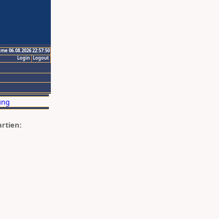
ime 06.08.2026 22:57:50
Login
Logout
artien: