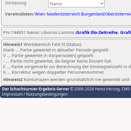
Sortierung
Vereinslisten:
Wien
Niederösterreich
Burgenland
Oberösterrei
Pnr:144951 Name: Liborius Lumma (
Grafik Elo-Zeitreihe
,
Grafi
Hinweis1
Wertebereich Feld St (Status)
blank ... Partie gewertet in aktueller Periode gespielt
V ... Partie gewertet in Vorperiode(n) gespielt
- ... Partie nicht gewertet, da Gegner keine Elozahl hat.
E ... Partie vorgemerkt zur Berechnung der Einstiegselozahl in
K ... Korrektur wegen doppelter Personennummer.
Hinweis2
Kontumazen werden grundsätzlich nie gewertet und sin
Der Schachturnier-Ergebnis-Server
© 2006-2026 Heinz Herzog
, CMS
Impressum / Nutzungsbedingungen