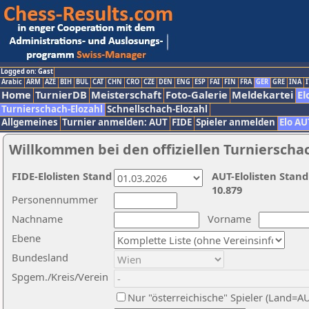
Logged on: Gast
Arabic
ARM
AZE
BIH
BUL
CAT
CHN
CRO
CZE
DEN
ENG
ESP
FAI
FIN
FRA
GER
GRE
INA
I
Home
TurnierDB
Meisterschaft
Foto-Galerie
Meldekartei
El
Turnierschach-Elozahl
Schnellschach-Elozahl
Allgemeines
Turnier anmelden: AUT
FIDE
Spieler anmelden
Elo AU
Willkommen bei den offiziellen Turnierscha
FIDE-Elolisten Stand
AUT-Elolisten Stand
10.879
Personennummer
Nachname
Vorname
Ebene
Bundesland
Spgem./Kreis/Verein
Nur "österreichische" Spieler (Land=A